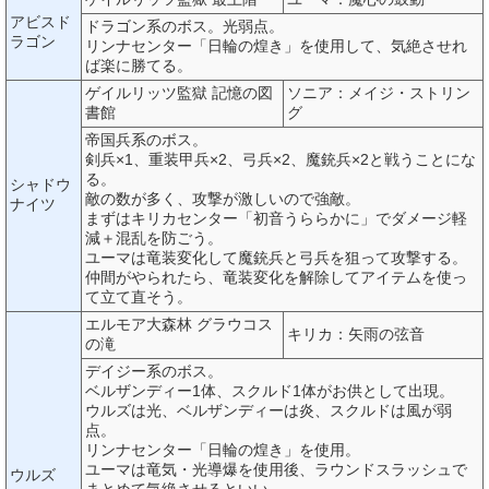
アビスド
ドラゴン系のボス。光弱点。
ラゴン
リンナセンター「日輪の煌き」を使用して、気絶させれ
ば楽に勝てる。
ゲイルリッツ監獄 記憶の図
ソニア：メイジ・ストリン
書館
グ
帝国兵系のボス。
剣兵×1、重装甲兵×2、弓兵×2、魔銃兵×2と戦うことにな
る。
シャドウ
敵の数が多く、攻撃が激しいので強敵。
ナイツ
まずはキリカセンター「初音うららかに」でダメージ軽
減＋混乱を防ごう。
ユーマは竜装変化して魔銃兵と弓兵を狙って攻撃する。
仲間がやられたら、竜装変化を解除してアイテムを使っ
て立て直そう。
エルモア大森林 グラウコス
キリカ：矢雨の弦音
の滝
デイジー系のボス。
ベルザンディー1体、スクルド1体がお供として出現。
ウルズは光、ベルザンディーは炎、スクルドは風が弱
点。
リンナセンター「日輪の煌き」を使用。
ユーマは竜気・光導爆を使用後、ラウンドスラッシュで
ウルズ
まとめて気絶させるといい。