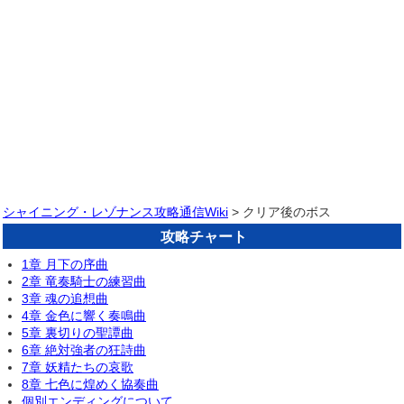
シャイニング・レゾナンス攻略通信Wiki
> クリア後のボス
攻略チャート
1章 月下の序曲
2章 竜奏騎士の練習曲
3章 魂の追想曲
4章 金色に響く奏鳴曲
5章 裏切りの聖譚曲
6章 絶対強者の狂詩曲
7章 妖精たちの哀歌
8章 七色に煌めく協奏曲
個別エンディングについて