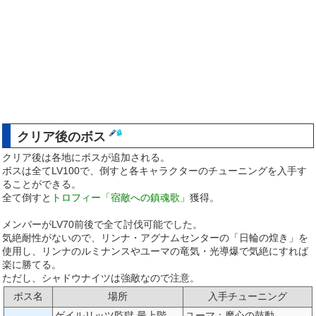
クリア後のボス
クリア後は各地にボスが追加される。
ボスは全てLV100で、倒すと各キャラクターのチューニングを入手す
ることができる。
全て倒すと
トロフィー「宿敵への鎮魂歌」
獲得。
メンバーがLV70前後で全て討伐可能でした。
気絶耐性がないので、リンナ・アグナムセンターの「日輪の煌き」を
使用し、リンナのルミナンスやユーマの竜気・光導爆で気絶にすれば
楽に勝てる。
ただし、シャドウナイツは強敵なので注意。
ボス名
場所
入手チューニング
ゲイルリッツ監獄 最上階
ユーマ：魔心の鼓動