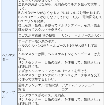
全員を気絶させながら、光弱点のウルズを狙って攻撃し
よう。
B.A.N.Dゲージがなくなるまでにはウルズを倒せるはず。
B.A.N.Dゲージがなくなりそうになったら、竜装変化して
Dユニゾンを発動。
後は竜気・豪炎刃を使ってベルザンディー、竜気・風王
陣を使ってスクルドを倒そう。
ロゴス氷穴遺跡 竜の祭壇
リンナ：ヘルメースホルン
アークデーモン系のボス。
ヘルスケルトン1体とヘルゴースト1体がお供として出
現。
ヘルマスターは闇、ヘルスケルトンとヘルゴーストは光
ヘルマス
弱点。
ター
リンナセンター「日輪の煌き」を使用して、気絶させれ
ば楽に勝てる。
まずはヘルスケルトンとヘルゴーストを倒そう。
ヘルマスターはリンナのルミナンスとダークネスを交互
に使って攻撃するといい。
霊峰グランシエル 古城の演
アグナム：ラッシュハード
舞場
コア
マッドブ
ミノタウロス系のボス。光弱点。
ル
リンナセンター「日輪の煌き」を使用して、気絶させれ
ば楽に勝てる。