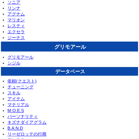
ソニア
リンナ
アグナム
マリオン
レスティ
エクセラ
ジーナス
グリモアール
グリモアール
シジル
データベース
依頼(クエスト)
チューニング
スキル
アイテム
マテリアル
M.O.E.S
パーソナリティ
キズナダイアグラム
B.A.N.D
リーゼロッテの行商