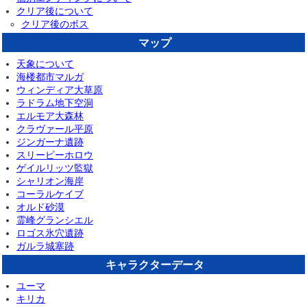
クリア後について
クリア後のボス
マップ
天象について
海楼都市マルガ
ウィンディア大草原
ラドラム地下空洞
エルモア大森林
クラヴァール平原
ジンガーナ遺跡
スリーピーホロウ
ゲイルリッツ監獄
シャリオン海岸
コーラルケイブ
オルド砂漠
霊峰グランシエル
ロゴス氷穴遺跡
ガルラ城塞跡
キャラクターデータ
ユーマ
キリカ