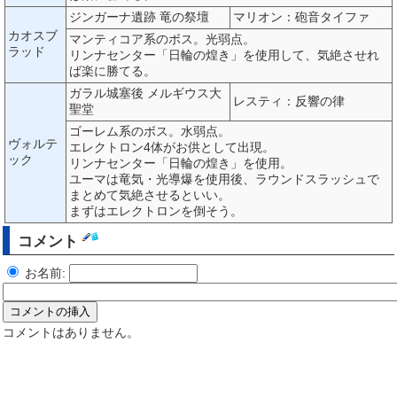
ジンガーナ遺跡 竜の祭壇
マリオン：砲音タイファ
カオスブ
マンティコア系のボス。光弱点。
ラッド
リンナセンター「日輪の煌き」を使用して、気絶させれ
ば楽に勝てる。
ガラル城塞後 メルギウス大
レスティ：反響の律
聖堂
ゴーレム系のボス。水弱点。
ヴォルテ
エレクトロン4体がお供として出現。
ック
リンナセンター「日輪の煌き」を使用。
ユーマは竜気・光導爆を使用後、ラウンドスラッシュで
まとめて気絶させるといい。
まずはエレクトロンを倒そう。
コメント
お名前:
コメントはありません。