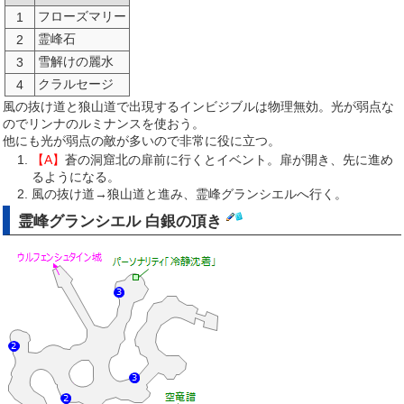
フローズマリー
1
霊峰石
2
雪解けの麗水
3
クラルセージ
4
風の抜け道と狼山道で出現するインビジブルは物理無効。光が弱点な
のでリンナのルミナンスを使おう。
他にも光が弱点の敵が多いので非常に役に立つ。
【A】
蒼の洞窟北の扉前に行くとイベント。扉が開き、先に進め
るようになる。
風の抜け道→狼山道と進み、霊峰グランシエルへ行く。
霊峰グランシエル 白銀の頂き