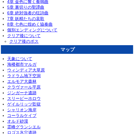
4章 金色に響く奏鳴曲
5章 裏切りの聖譚曲
6章 絶対強者の狂詩曲
7章 妖精たちの哀歌
8章 七色に煌めく協奏曲
個別エンディングについて
クリア後について
クリア後のボス
マップ
天象について
海楼都市マルガ
ウィンディア大草原
ラドラム地下空洞
エルモア大森林
クラヴァール平原
ジンガーナ遺跡
スリーピーホロウ
ゲイルリッツ監獄
シャリオン海岸
コーラルケイブ
オルド砂漠
霊峰グランシエル
ロゴス氷穴遺跡