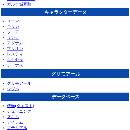
ガルラ城塞跡
キャラクターデータ
ユーマ
キリカ
ソニア
リンナ
アグナム
マリオン
レスティ
エクセラ
ジーナス
グリモアール
グリモアール
シジル
データベース
依頼(クエスト)
チューニング
スキル
アイテム
マテリアル