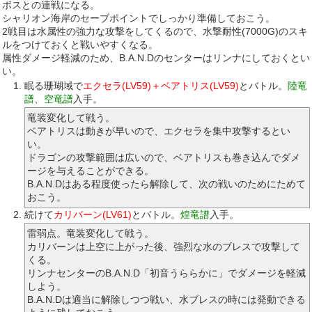
ボスとの連戦になる。
シャリオン海岸のセーブポイントでしっかり準備しておこう。
2戦目は水属性の強力な攻撃をしてくるので、水撃耐性(7000G)のスキ
ルをつけておくと戦いやすくなる。
属性ダメージ軽減のため、B.A.N.Dのセンターはリンナにしておくとい
い。
眠る珊瑚域で
エクセラ(LV59)＋ベアトリス(LV59)
とバトル。
陸竜
譜、空竜譜
入手。
竜装変化して戦う。
ベアトリスは動きが早いので、エクセラを集中攻撃するとい
い。
ドラゴンの攻撃範囲は広いので、ベアトリスも巻き込んでダメ
ージを与えることができる。
B.A.N.Dはある程度使ったら解除して、次の戦いのためにためて
おこう。
続けて
カリバーン(LV61)
とバトル。
煌竜譜
入手。
雷弱点。竜装変化して戦う。
カリバーンは上空に上がった後、強烈な水のブレスで攻撃して
くる。
リンナセンターのB.A.N.D「初音うららかに」でダメージを軽減
しよう。
B.A.N.Dは適当に解除しつつ戦い、水ブレスの時には発動できる