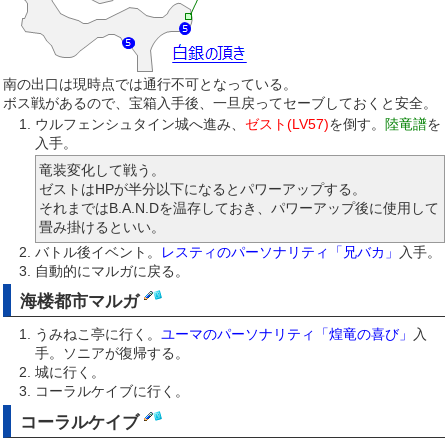
南の出口は現時点では通行不可となっている。
ボス戦があるので、宝箱入手後、一旦戻ってセーブしておくと安全。
ウルフェンシュタイン城へ進み、
ゼスト(LV57)
を倒す。
陸竜譜
を
入手。
竜装変化して戦う。
ゼストはHPが半分以下になるとパワーアップする。
それまではB.A.N.Dを温存しておき、パワーアップ後に使用して
畳み掛けるといい。
バトル後イベント。
レスティのパーソナリティ「兄バカ」
入手。
自動的にマルガに戻る。
海楼都市マルガ
うみねこ亭に行く。
ユーマのパーソナリティ「煌竜の喜び」
入
手。ソニアが復帰する。
城に行く。
コーラルケイブに行く。
コーラルケイブ