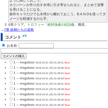
ように残しておこう。
カリバーンが作り出す水球に引き寄せられると、まとめて攻撃
を受けることになる。
操作キャラだけでも水球から離れておこう。B.A.N.Dを使ってダ
メージを軽減するのも手。
6章クリア。
トロフィー「絶対強者の狂詩曲」
獲得。
→
7章 妖精たちの哀歌
コメント
お名前:
1 -- mxgotosv
2019-10-21 (月) 01:39:11
New!
1 -- mxgotosv
2019-10-21 (月) 01:39:06
New!
1 -- mxgotosv
2019-10-21 (月) 01:39:01
New!
1 -- mxgotosv
2019-10-21 (月) 01:38:56
New!
1 -- mxgotosv
2019-10-21 (月) 01:38:51
New!
1 -- mxgotosv
2019-10-21 (月) 01:38:48
New!
1 -- mxgotosv
2019-10-21 (月) 01:38:45
New!
1 -- mxgotosv
2019-10-21 (月) 01:38:40
New!
1 -- mxgotosv
2019-10-21 (月) 01:38:35
New!